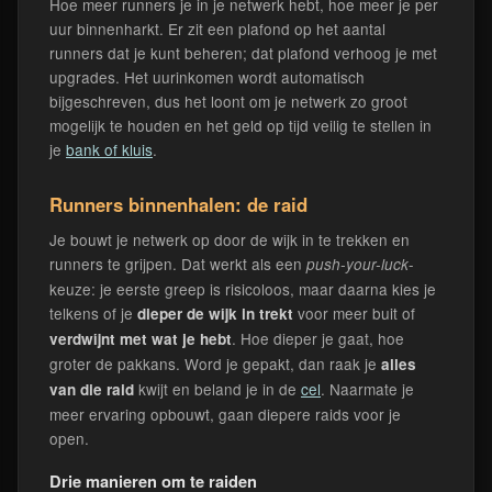
Hoe meer runners je in je netwerk hebt, hoe meer je per
uur binnenharkt. Er zit een plafond op het aantal
runners dat je kunt beheren; dat plafond verhoog je met
upgrades. Het uurinkomen wordt automatisch
bijgeschreven, dus het loont om je netwerk zo groot
mogelijk te houden en het geld op tijd veilig te stellen in
je
bank of kluis
.
Runners binnenhalen: de raid
Je bouwt je netwerk op door de wijk in te trekken en
runners te grijpen. Dat werkt als een
-
push-your-luck
keuze: je eerste greep is risicoloos, maar daarna kies je
telkens of je
voor meer buit of
dieper de wijk in trekt
. Hoe dieper je gaat, hoe
verdwijnt met wat je hebt
groter de pakkans. Word je gepakt, dan raak je
alles
kwijt en beland je in de
cel
. Naarmate je
van die raid
meer ervaring opbouwt, gaan diepere raids voor je
open.
Drie manieren om te raiden