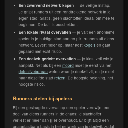
— de veilige instap.
Een zwervend netwerk kapen
Je grijpt runners uit een rondtrekkend netwerk in je
eigen stad. Gratis, geen slachtoffer, ideaal om mee te
beginnen. De buit is bescheiden.
— je valt een anonieme
Een lokale rivaal overvallen
speler in je huidige stad aan en pikt runners uit diens
netwerk. Levert meer op, maar kost
kogels
en gaat
gepaard met echt risico.
— je kiest zelf wie je
Een doelwit gericht overvallen
aanpakt. Net als bij een
moord
moet je eerst via het
detectivebureau
weten waar je doelwit zit, en je moet
naar diezelfde stad
reizen
. De hoogste beloning, het
hoogste risico.
Runners stelen bij spelers
Bij een geslaagde overval op een speler verdwijnt een
deel van diens runners in de chaos: je slachtoffer
verliest er meer dan jij er overhoudt. Er blijft altijd een
onaantastbare basis in het netwerk van je doelwit, zodat